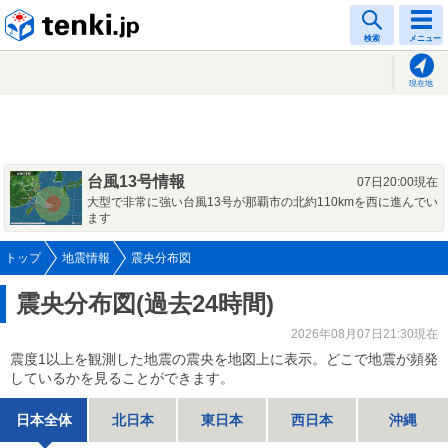
tenki.jp
検索
メニュー
現在地
台風13号情報
07日20:00現在
大型で非常に強い台風13号が那覇市の北約110kmを西に進んでい
ます
トップ
地震情報
震央分布図
震央分布図(過去24時間)
2026年08月07日21:30現在
震度1以上を観測した地震の震央を地図上に表示。どこで地震が頻発
しているかを見ることができます。
日本全体
北日本
東日本
西日本
沖縄