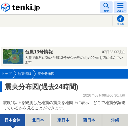
tenki.jp
検索
メニュー
現在地
台風13号情報
07日23:00現在
大型で非常に強い台風13号が久米島の北約90kmを西に進んでい
ます
トップ
地震情報
震央分布図
震央分布図(過去24時間)
2026年08月08日00:30現在
震度1以上を観測した地震の震央を地図上に表示。どこで地震が頻発
しているかを見ることができます。
日本全体
北日本
東日本
西日本
沖縄