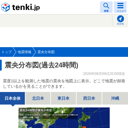
tenki.jp
検索
メニュー
現在地
トップ
地震情報
震央分布図
震央分布図(過去24時間)
2026年08月09日20:00現在
震度1以上を観測した地震の震央を地図上に表示。どこで地震が頻発
しているかを見ることができます。
日本全体
北日本
東日本
西日本
沖縄