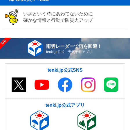
いざという時にあわてないために
確かな情報と行動で防災力アップ
雨雲レーダーで雨を回避！
tenki.jp公式 天気予報アプリ
tenki.jp公式SNS
tenki.jp公式アプリ