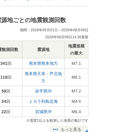
震源地ごとの地震観測回数
期間：2026年05月01日～2026年08月09日
2026年08月09日14:36更新
地震規模
震観測回数
震源地
の最大
341
回
熊本県熊本地方
M7.1
熊本県天草・芦北地
118
回
M6.1
方
58
回
岩手県沖
M7.2
24
回
トカラ列島近海
M4.6
22
回
宮城県沖
M6.4
※震度1以上を観測した地震の集計です
もっと見る