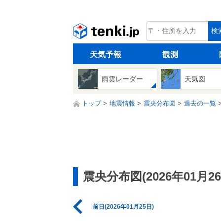
tenki.jp
検
天気予報
観測
雨雲レーダー
天気図
トップ
地震情報
震央分布図
過去の一覧
震央分布図(2026年01月26
前日(2026年01月25日)