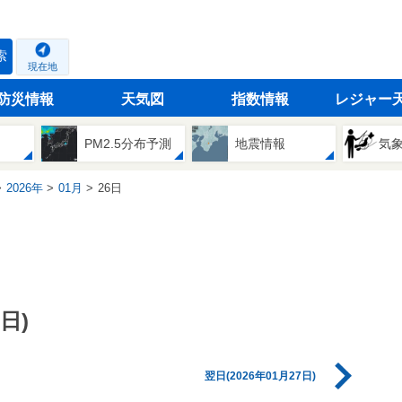
索
現在地
防災情報
天気図
指数情報
レジャー
PM2.5分布予測
地震情報
気
2026年
01月
26日
日)
翌日(2026年01月27日)