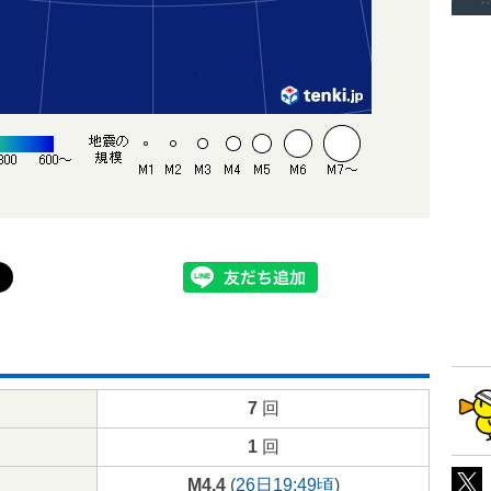
7
回
1
回
M4.4
(
26日19:49頃
)