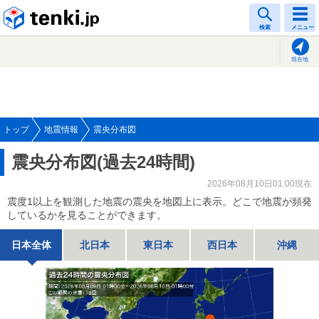
tenki.jp
検索
メニュー
現在地
トップ
地震情報
震央分布図
震央分布図(過去24時間)
2026年08月10日01:00現在
震度1以上を観測した地震の震央を地図上に表示。どこで地震が頻発
しているかを見ることができます。
日本全体
北日本
東日本
西日本
沖縄