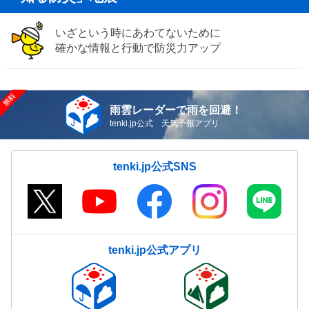
いざという時にあわてないために
確かな情報と行動で防災力アップ
雨雲レーダーで雨を回避！
tenki.jp公式 天気予報アプリ
tenki.jp公式SNS
tenki.jp公式アプリ