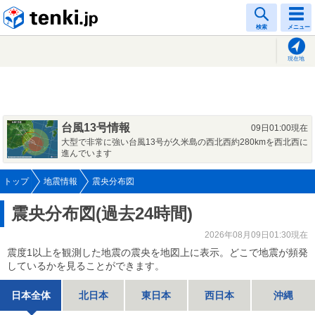
tenki.jp
検索
メニュー
現在地
台風13号情報
09日01:00現在
大型で非常に強い台風13号が久米島の西北西約280kmを西北西に
進んでいます
トップ
地震情報
震央分布図
震央分布図(過去24時間)
2026年08月09日01:30現在
震度1以上を観測した地震の震央を地図上に表示。どこで地震が頻発
しているかを見ることができます。
日本全体
北日本
東日本
西日本
沖縄