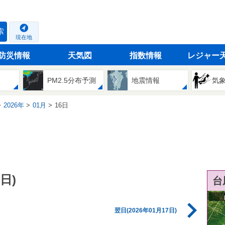
索
現在地
防災情報
天気図
指数情報
レジャー
PM2.5分布予測
地震情報
気
2026年
01月
16日
日)
台
翌日(2026年01月17日)