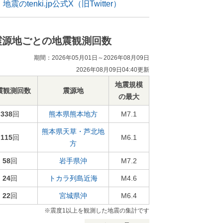
地震のtenki.jp公式X（旧Twitter）
震源地ごとの地震観測回数
期間：2026年05月01日～2026年08月09日
2026年08月09日04:40更新
地震規模
震観測回数
震源地
の最大
338
回
熊本県熊本地方
M7.1
熊本県天草・芦北地
115
回
M6.1
方
58
回
岩手県沖
M7.2
24
回
トカラ列島近海
M4.6
22
回
宮城県沖
M6.4
※震度1以上を観測した地震の集計です