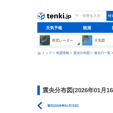
tenki.jp
検
天気予報
観測
雨雲レーダー
天気図
トップ
地震情報
震央分布図
過去の一覧
震央分布図(2026年01月16
前日(2026年01月15日)