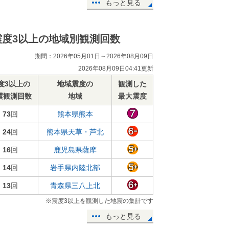
もっと見る
震度3以上の地域別観測回数
期間：2026年05月01日～2026年08月09日
2026年08月09日04:41更新
度3以上の
地域震度の
観測した
震観測回数
地域
最大震度
73
回
熊本県熊本
24
回
熊本県天草・芦北
16
回
鹿児島県薩摩
14
回
岩手県内陸北部
13
回
青森県三八上北
※震度3以上を観測した地震の集計です
もっと見る