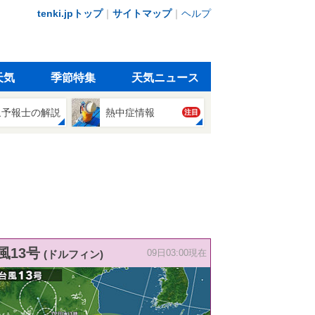
tenki.jpトップ
｜
サイトマップ
｜
ヘルプ
天気
季節特集
天気ニュース
象予報士の解説
熱中症情報
注目
風13号
(ドルフィン)
09日03:00現在