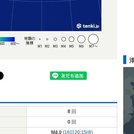
8
回
0
回
M4.0
(
16日20:15頃
)