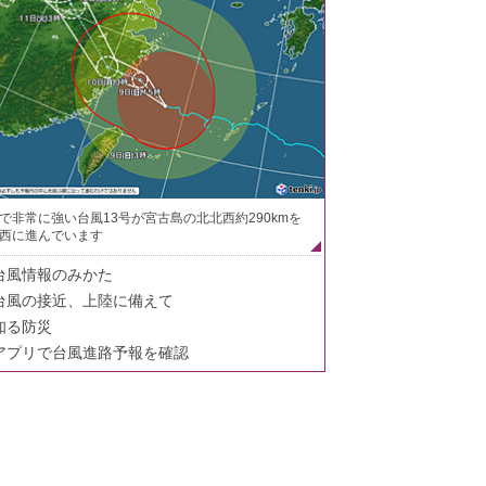
で非常に強い台風13号が宮古島の北北西約290kmを
西に進んでいます
台風情報のみかた
台風の接近、上陸に備えて
知る防災
アプリで台風進路予報を確認