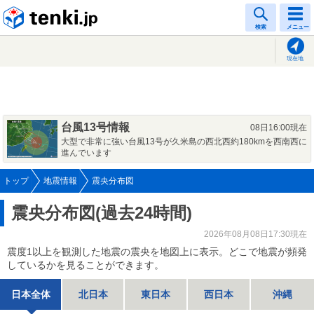
tenki.jp
検索
メニュー
現在地
台風13号情報
08日16:00現在
大型で非常に強い台風13号が久米島の西北西約180kmを西南西に
進んでいます
トップ
地震情報
震央分布図
震央分布図(過去24時間)
2026年08月08日17:30現在
震度1以上を観測した地震の震央を地図上に表示。どこで地震が頻発
しているかを見ることができます。
日本全体
北日本
東日本
西日本
沖縄