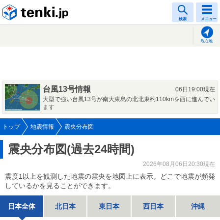
tenki.jp
検索
メニュー
現在地
台風13号情報
06日19:00現在
大型で強い台風13号が南大東島の北北東約110kmを西に進んでい
ます
トップ
地震情報
震央分布図
震央分布図(過去24時間)
2026年08月06日20:30現在
震度1以上を観測した地震の震央を地図上に表示。どこで地震が頻発
しているかを見ることができます。
日本全体
北日本
東日本
西日本
沖縄