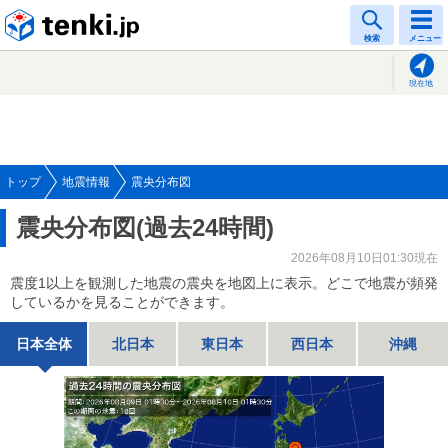
tenki.jp
検索
メニュー
現在地
トップ
地震情報
震央分布図
震央分布図(過去24時間)
2026年08月10日01:30現在
震度1以上を観測した地震の震央を地図上に表示。どこで地震が頻発
しているかを見ることができます。
日本全体
北日本
東日本
西日本
沖縄