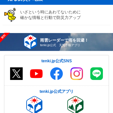
いざという時にあわてないために
確かな情報と行動で防災力アップ
雨雲レーダーで雨を回避！
tenki.jp公式 天気予報アプリ
tenki.jp公式SNS
tenki.jp公式アプリ