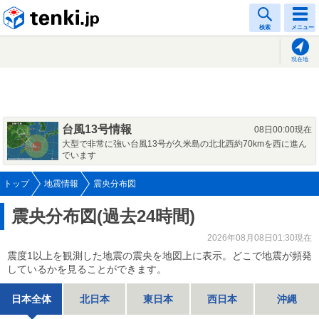
tenki.jp
検索
メニュー
現在地
台風13号情報
08日00:00現在
大型で非常に強い台風13号が久米島の北北西約70kmを西に進ん
でいます
トップ
地震情報
震央分布図
震央分布図(過去24時間)
2026年08月08日01:30現在
震度1以上を観測した地震の震央を地図上に表示。どこで地震が頻発
しているかを見ることができます。
日本全体
北日本
東日本
西日本
沖縄