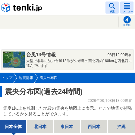
tenki.jp
検索
メニュー
現在地
台風13号情報
08日12:00現在
大型で非常に強い台風13号が久米島の西北西約160kmを西北西に
進んでいます
トップ
地震情報
震央分布図
震央分布図(過去24時間)
2026年08月08日13:00現在
震度1以上を観測した地震の震央を地図上に表示。どこで地震が頻発
しているかを見ることができます。
日本全体
北日本
東日本
西日本
沖縄