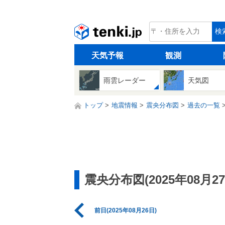
tenki.jp
検
天気予報
観測
雨雲レーダー
天気図
トップ
地震情報
震央分布図
過去の一覧
震央分布図(2025年08月27
前日(2025年08月26日)