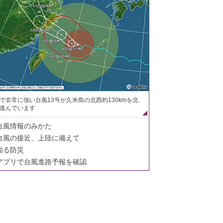
で非常に強い台風13号が久米島の北西約130kmを北
進んでいます
台風情報のみかた
台風の接近、上陸に備えて
知る防災
アプリで台風進路予報を確認