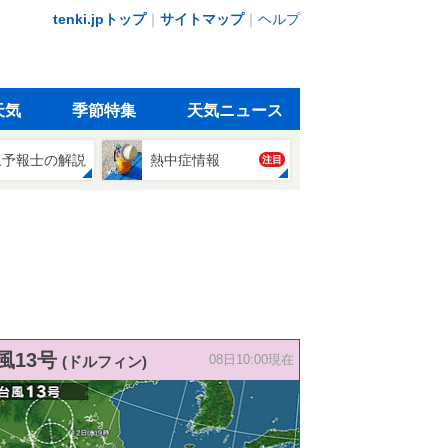
tenki.jpトップ
｜
サイトマップ
｜
ヘルプ
天気
季節特集
天気ニュース
象予報士の解説
熱中症情報
注目
風13号
(ドルフィン)
08日10:00現在