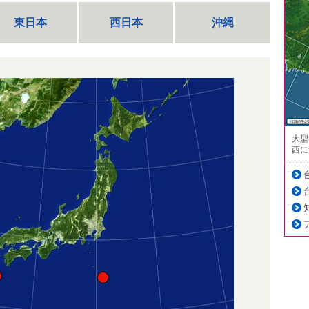
東日本
西日本
沖縄
大型
西に