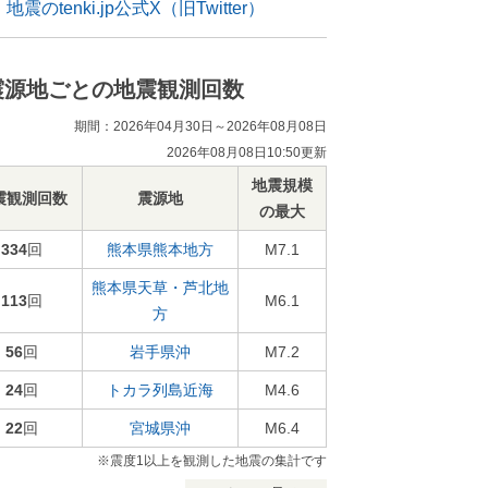
地震のtenki.jp公式X（旧Twitter）
震源地ごとの地震観測回数
期間：2026年04月30日～2026年08月08日
2026年08月08日10:50更新
地震規模
震観測回数
震源地
の最大
334
回
熊本県熊本地方
M7.1
熊本県天草・芦北地
113
回
M6.1
方
56
回
岩手県沖
M7.2
24
回
トカラ列島近海
M4.6
22
回
宮城県沖
M6.4
※震度1以上を観測した地震の集計です