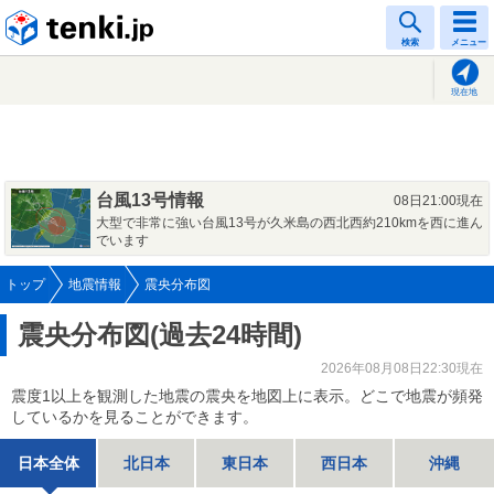
tenki.jp
検索
メニュー
現在地
台風13号情報
08日21:00現在
大型で非常に強い台風13号が久米島の西北西約210kmを西に進ん
でいます
トップ
地震情報
震央分布図
震央分布図(過去24時間)
2026年08月08日22:30現在
震度1以上を観測した地震の震央を地図上に表示。どこで地震が頻発
しているかを見ることができます。
日本全体
北日本
東日本
西日本
沖縄