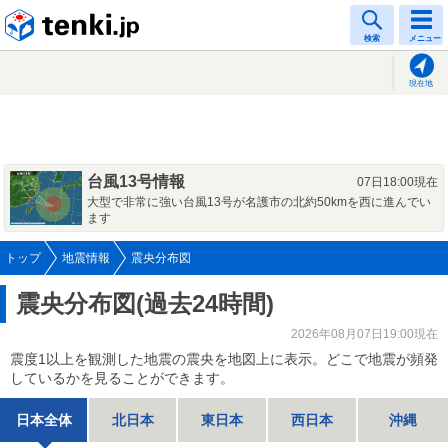
tenki.jp
検索
メニュー
現在地
台風13号情報
07日18:00現在
大型で非常に強い台風13号が名護市の北約50kmを西に進んでい
ます
トップ
地震情報
震央分布図
震央分布図(過去24時間)
2026年08月07日19:00現在
震度1以上を観測した地震の震央を地図上に表示。どこで地震が頻発
しているかを見ることができます。
日本全体
北日本
東日本
西日本
沖縄