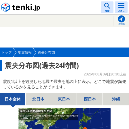
tenki.jp
検索
メニュー
現在地
トップ
地震情報
震央分布図
震央分布図(過去24時間)
2026年08月09日20:30現在
震度1以上を観測した地震の震央を地図上に表示。どこで地震が頻発
しているかを見ることができます。
日本全体
北日本
東日本
西日本
沖縄