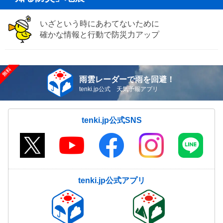
いざという時にあわてないために
確かな情報と行動で防災力アップ
雨雲レーダーで雨を回避！
tenki.jp公式 天気予報アプリ
tenki.jp公式SNS
tenki.jp公式アプリ