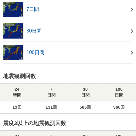
7日間
30日間
100日間
地震観測回数
24
7
30
100
時間
日間
日間
日間
19
回
131
回
585
回
960
回
震度3以上の地震観測回数