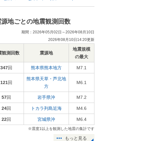
震源地ごとの地震観測回数
期間：2026年05月02日～2026年08月10日
2026年08月10日14:20更新
地震規模
震観測回数
震源地
の最大
347
回
熊本県熊本地方
M7.1
熊本県天草・芦北地
121
回
M6.1
方
57
回
岩手県沖
M7.2
24
回
トカラ列島近海
M4.6
22
回
宮城県沖
M6.4
※震度1以上を観測した地震の集計です
もっと見る