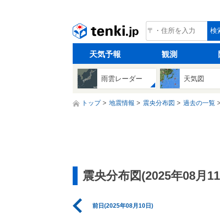
tenki.jp
検
天気予報
観測
雨雲レーダー
天気図
トップ
地震情報
震央分布図
過去の一覧
震央分布図(2025年08月11
前日(2025年08月10日)