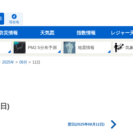
索
現在地
防災情報
天気図
指数情報
レジャー
PM2.5分布予測
地震情報
気
2025年
08月
11日
日)
翌日(2025年08月12日)