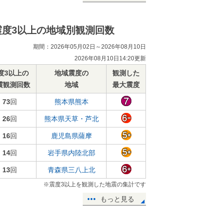
震度3以上の地域別観測回数
期間：2026年05月02日～2026年08月10日
2026年08月10日14:20更新
度3以上の
地域震度の
観測した
震観測回数
地域
最大震度
73
回
熊本県熊本
26
回
熊本県天草・芦北
16
回
鹿児島県薩摩
14
回
岩手県内陸北部
13
回
青森県三八上北
※震度3以上を観測した地震の集計です
もっと見る