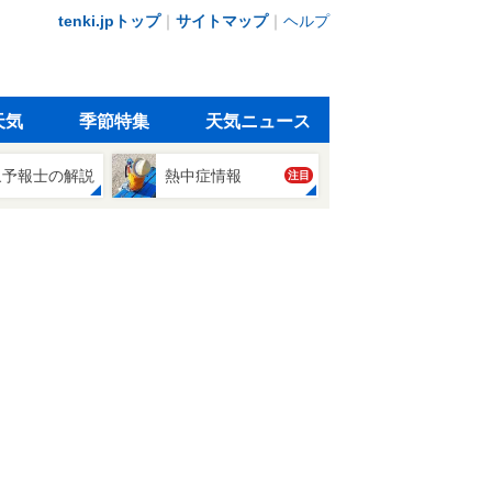
tenki.jpトップ
｜
サイトマップ
｜
ヘルプ
天気
季節特集
天気ニュース
象予報士の解説
熱中症情報
注目