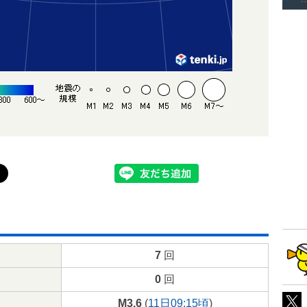
7
回
0
回
M3.6
(
11日09:15頃
)