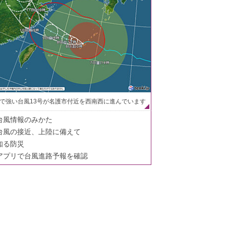
で強い台風13号が名護市付近を西南西に進んでいます
台風情報のみかた
台風の接近、上陸に備えて
知る防災
アプリで台風進路予報を確認