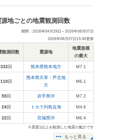
震源地ごとの地震観測回数
期間：2026年04月29日～2026年08月07日
2026年08月07日15:40更新
地震規模
震観測回数
震源地
の最大
332
回
熊本県熊本地方
M7.1
熊本県天草・芦北地
110
回
M6.1
方
55
回
岩手県沖
M7.2
24
回
トカラ列島近海
M4.6
22
回
宮城県沖
M6.4
※震度1以上を観測した地震の集計です
もっと見る