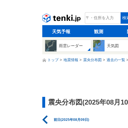
tenki.jp
検
天気予報
観測
雨雲レーダー
天気図
トップ
地震情報
震央分布図
過去の一覧
震央分布図(2025年08月10
前日(2025年08月09日)