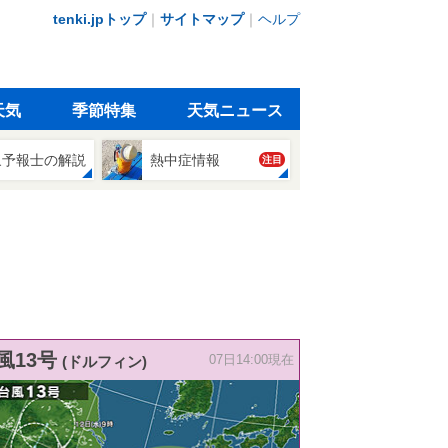
tenki.jpトップ
｜
サイトマップ
｜
ヘルプ
天気
季節特集
天気ニュース
象予報士の解説
熱中症情報
注目
風13号
(ドルフィン)
07日14:00現在