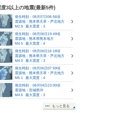
震度3以上の地震(最新5件)
発生時刻：08月07日06:56頃
震源地：熊本県天草・芦北地方
M2.9
最大震度：3
発生時刻：08月06日19:49頃
震源地：熊本県熊本地方
M4.5
最大震度：4
発生時刻：08月06日16:18頃
震源地：熊本県天草・芦北地方
M4.0
最大震度：3
発生時刻：08月06日07:59頃
震源地：熊本県天草・芦北地方
M5.1
最大震度：4
発生時刻：08月04日23:00頃
震源地：宮城県沖
M4.6
最大震度：3
もっと見る