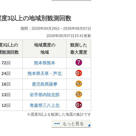
震度3以上の地域別観測回数
期間：2026年04月29日～2026年08月07日
2026年08月07日15:41更新
度3以上の
地域震度の
観測した
震観測回数
地域
最大震度
72
回
熊本県熊本
24
回
熊本県天草・芦北
16
回
鹿児島県薩摩
13
回
岩手県内陸北部
12
回
青森県三八上北
※震度3以上を観測した地震の集計です
もっと見る