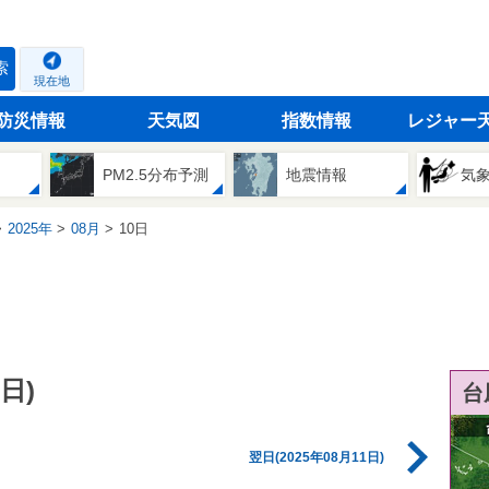
索
現在地
防災情報
天気図
指数情報
レジャー
PM2.5分布予測
地震情報
気
2025年
08月
10日
日)
台
翌日(2025年08月11日)