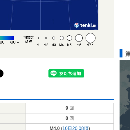
9
回
0
回
M4.0
(
10日20:08頃
)