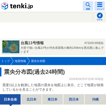
tenki.jp
検索
メニュー
現在地
台風13号情報
07日05:00現在
大型で強い台風13号が沖永良部島の東約140kmを西北西に進んで
います
トップ
地震情報
震央分布図
震央分布図(過去24時間)
2026年08月07日06:30現在
震度1以上を観測した地震の震央を地図上に表示。どこで地震が頻発
しているかを見ることができます。
日本全体
北日本
東日本
西日本
沖縄