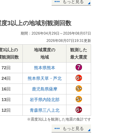
もっと見る
震度3以上の地域別観測回数
期間：2026年04月29日～2026年08月07日
2026年08月07日19:31更新
度3以上の
地域震度の
観測した
震観測回数
地域
最大震度
72
回
熊本県熊本
24
回
熊本県天草・芦北
16
回
鹿児島県薩摩
13
回
岩手県内陸北部
12
回
青森県三八上北
※震度3以上を観測した地震の集計です
もっと見る