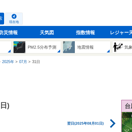
索
現在地
防災情報
天気図
指数情報
レジャー
PM2.5分布予測
地震情報
気
2025年
07月
31日
日)
台
翌日(2025年08月01日)