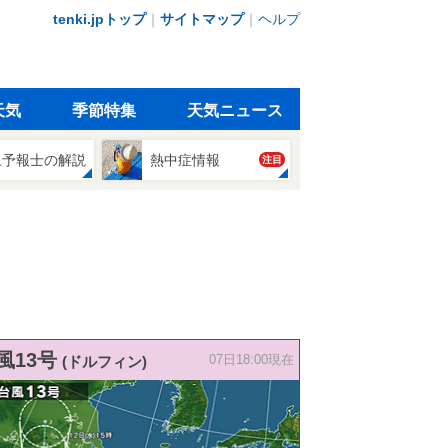
tenki.jpトップ
｜
サイトマップ
｜
ヘルプ
天気
季節特集
天気ニュース
象予報士の解説
熱中症情報
注目
風13号
(ドルフィン)
07日18:00現在