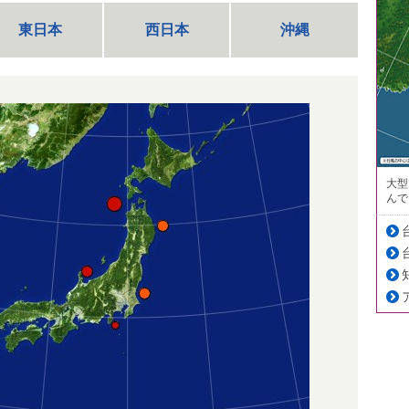
東日本
西日本
沖縄
大型
んで