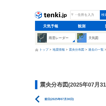
tenki.jp
検
天気予報
観測
雨雲レーダー
天気図
トップ
地震情報
震央分布図
過去の一覧
震央分布図(2025年07月31
前日(2025年07月30日)