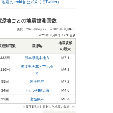
地震のtenki.jp公式X（旧Twitter）
震源地ごとの地震観測回数
期間：2026年04月29日～2026年08月07日
2026年08月07日19:30更新
地震規模
震観測回数
震源地
の最大
332
回
熊本県熊本地方
M7.1
熊本県天草・芦北地
110
回
M6.1
方
55
回
岩手県沖
M7.2
24
回
トカラ列島近海
M4.6
22
回
宮城県沖
M6.4
※震度1以上を観測した地震の集計です