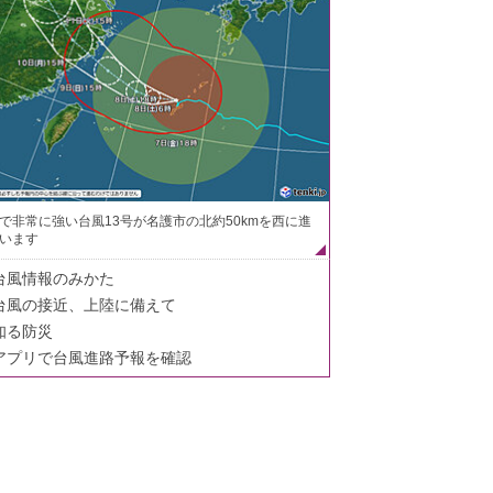
で非常に強い台風13号が名護市の北約50kmを西に進
います
台風情報のみかた
台風の接近、上陸に備えて
知る防災
アプリで台風進路予報を確認