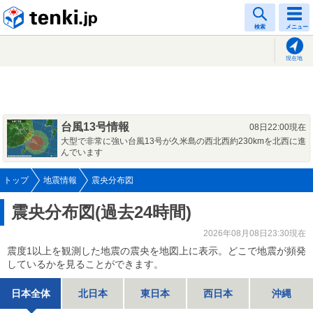
tenki.jp
検索
メニュー
現在地
台風13号情報
08日22:00現在
大型で非常に強い台風13号が久米島の西北西約230kmを北西に進
んでいます
トップ
地震情報
震央分布図
震央分布図(過去24時間)
2026年08月08日23:30現在
震度1以上を観測した地震の震央を地図上に表示。どこで地震が頻発
しているかを見ることができます。
日本全体
北日本
東日本
西日本
沖縄