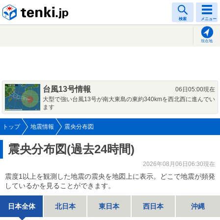
tenki.jp
検索
メニュー
現在地
台風13号情報
06日05:00現在
大型で強い台風13号が南大東島の東約340kmを西北西に進んでい
ます
トップ
地震情報
震央分布図
震央分布図(過去24時間)
2026年08月06日06:30現在
震度1以上を観測した地震の震央を地図上に表示。どこで地震が頻発
しているかを見ることができます。
日本全体
北日本
東日本
西日本
沖縄