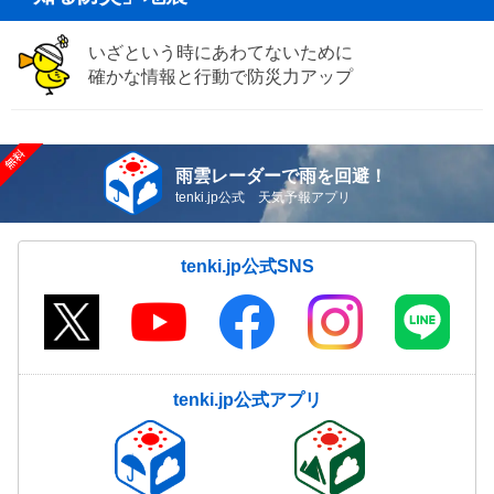
いざという時にあわてないために
確かな情報と行動で防災力アップ
雨雲レーダーで雨を回避！
tenki.jp公式 天気予報アプリ
tenki.jp公式SNS
tenki.jp公式アプリ