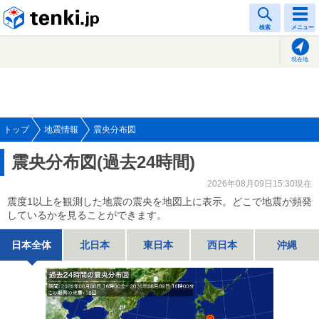
tenki.jp
検索
メニュー
現在地
トップ
地震情報
震央分布図
震央分布図(過去24時間)
2026年08月09日15:30現在
震度1以上を観測した地震の震央を地図上に表示。どこで地震が頻発
しているかを見ることができます。
日本全体
北日本
東日本
西日本
沖縄