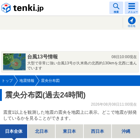
tenki.jp
検索
メニュー
現在地
台風13号情報
08日10:00現在
大型で非常に強い台風13号が久米島の北西約130kmを北西に進ん
でいます
トップ
地震情報
震央分布図
震央分布図(過去24時間)
2026年08月08日11:00現在
震度1以上を観測した地震の震央を地図上に表示。どこで地震が頻発
しているかを見ることができます。
日本全体
北日本
東日本
西日本
沖縄