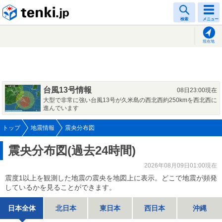
tenki.jp
検索
メニュー
現在地
台風13号情報
08日23:00現在
大型で非常に強い台風13号が久米島の西北西約250kmを西北西に
進んでいます
トップ
地震情報
震央分布図
震央分布図(過去24時間)
2026年08月09日01:00現在
震度1以上を観測した地震の震央を地図上に表示。どこで地震が頻発
しているかを見ることができます。
日本全体
北日本
東日本
西日本
沖縄