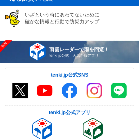
いざという時にあわてないために
確かな情報と行動で防災力アップ
雨雲レーダーで雨を回避！
tenki.jp公式 天気予報アプリ
tenki.jp公式SNS
tenki.jp公式アプリ