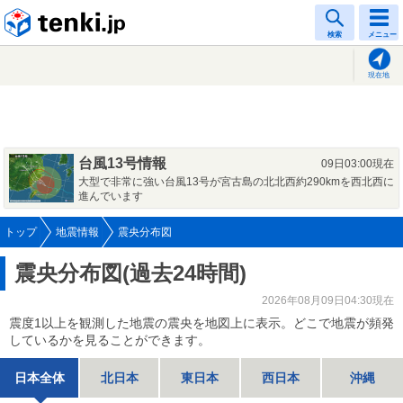
tenki.jp
検索
メニュー
現在地
台風13号情報
09日03:00現在
大型で非常に強い台風13号が宮古島の北北西約290kmを西北西に
進んでいます
トップ
地震情報
震央分布図
震央分布図(過去24時間)
2026年08月09日04:30現在
震度1以上を観測した地震の震央を地図上に表示。どこで地震が頻発
しているかを見ることができます。
日本全体
北日本
東日本
西日本
沖縄