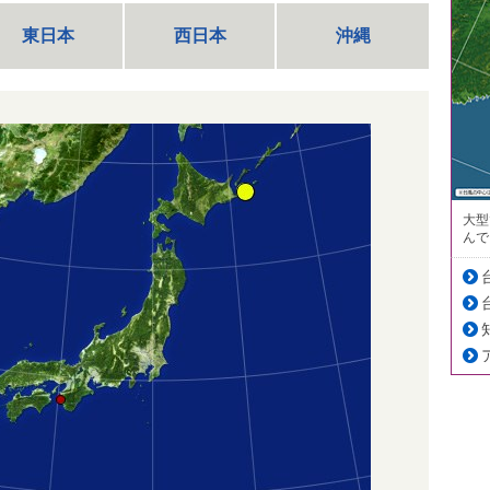
東日本
西日本
沖縄
大型
んで