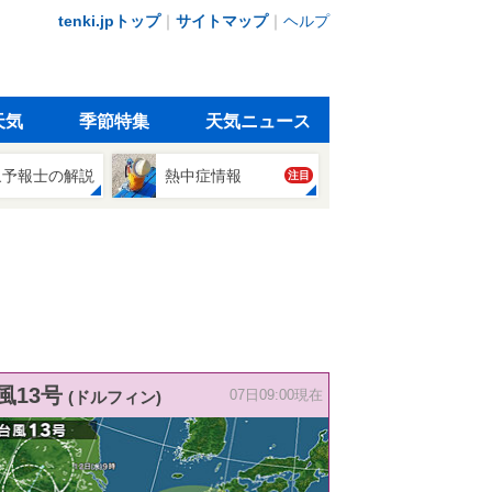
tenki.jpトップ
｜
サイトマップ
｜
ヘルプ
天気
季節特集
天気ニュース
象予報士の解説
熱中症情報
注目
風13号
(ドルフィン)
07日09:00現在