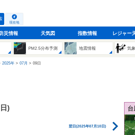
索
現在地
防災情報
天気図
指数情報
レジャー
PM2.5分布予測
地震情報
気
2025年
07月
09日
日)
台
翌日(2025年07月10日)