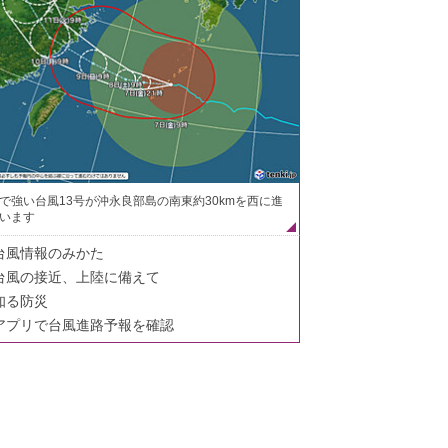
で強い台風13号が沖永良部島の南東約30kmを西に進
います
台風情報のみかた
台風の接近、上陸に備えて
知る防災
アプリで台風進路予報を確認