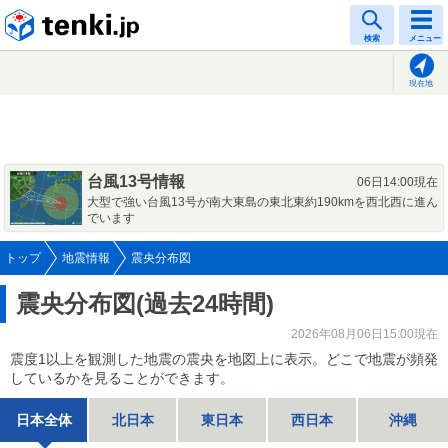
tenki.jp
検索
メニュー
現在地
台風13号情報
06日14:00現在
大型で強い台風13号が南大東島の東北東約190kmを西北西に進ん
でいます
トップ
地震情報
震央分布図
震央分布図(過去24時間)
2026年08月06日15:00現在
震度1以上を観測した地震の震央を地図上に表示。どこで地震が頻発
しているかを見ることができます。
日本全体
北日本
東日本
西日本
沖縄