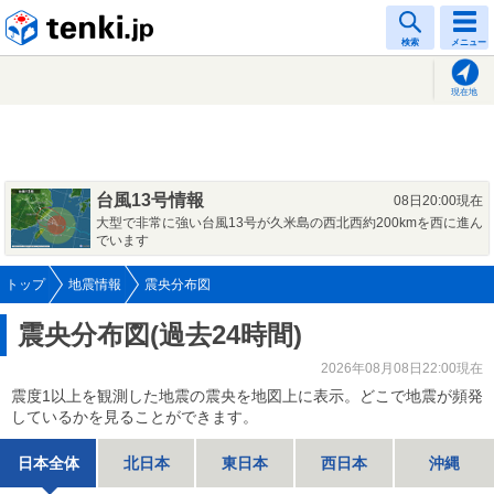
tenki.jp
検索
メニュー
現在地
台風13号情報
08日20:00現在
大型で非常に強い台風13号が久米島の西北西約200kmを西に進ん
でいます
トップ
地震情報
震央分布図
震央分布図(過去24時間)
2026年08月08日22:00現在
震度1以上を観測した地震の震央を地図上に表示。どこで地震が頻発
しているかを見ることができます。
日本全体
北日本
東日本
西日本
沖縄