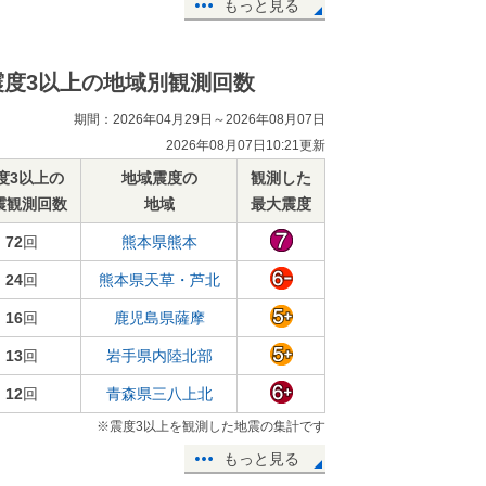
もっと見る
震度3以上の地域別観測回数
期間：2026年04月29日～2026年08月07日
2026年08月07日10:21更新
度3以上の
地域震度の
観測した
震観測回数
地域
最大震度
72
回
熊本県熊本
24
回
熊本県天草・芦北
16
回
鹿児島県薩摩
13
回
岩手県内陸北部
12
回
青森県三八上北
※震度3以上を観測した地震の集計です
もっと見る