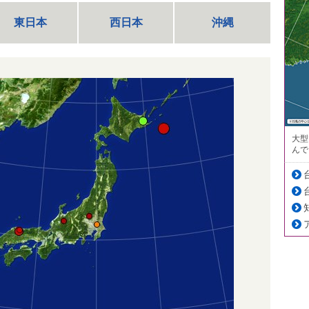
東日本
西日本
沖縄
大型
んで