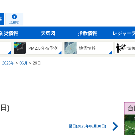
索
現在地
防災情報
天気図
指数情報
レジャー
PM2.5分布予測
地震情報
気
2025年
06月
29日
日)
台
翌日(2025年06月30日)