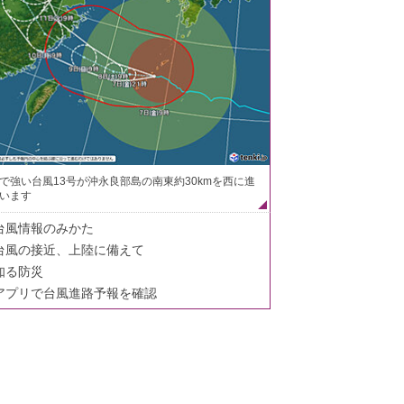
で強い台風13号が沖永良部島の南東約30kmを西に進
います
台風情報のみかた
台風の接近、上陸に備えて
知る防災
アプリで台風進路予報を確認