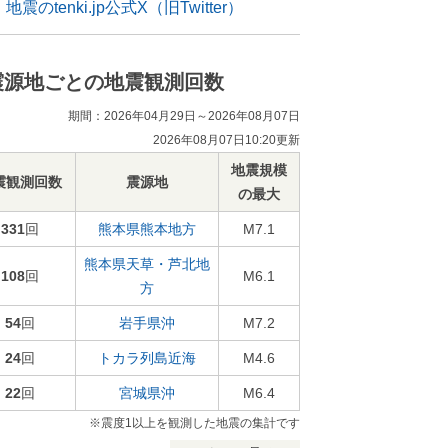
地震のtenki.jp公式X（旧Twitter）
震源地ごとの地震観測回数
期間：2026年04月29日～2026年08月07日
2026年08月07日10:20更新
地震規模
震観測回数
震源地
の最大
331
回
熊本県熊本地方
M7.1
熊本県天草・芦北地
108
回
M6.1
方
54
回
岩手県沖
M7.2
24
回
トカラ列島近海
M4.6
22
回
宮城県沖
M6.4
※震度1以上を観測した地震の集計です