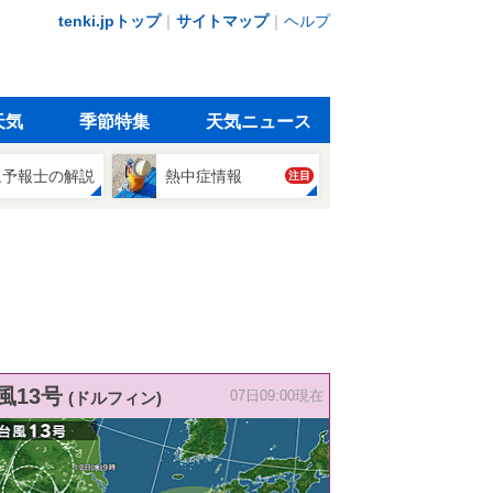
tenki.jpトップ
｜
サイトマップ
｜
ヘルプ
天気
季節特集
天気ニュース
象予報士の解説
熱中症情報
注目
風13号
(ドルフィン)
07日09:00現在