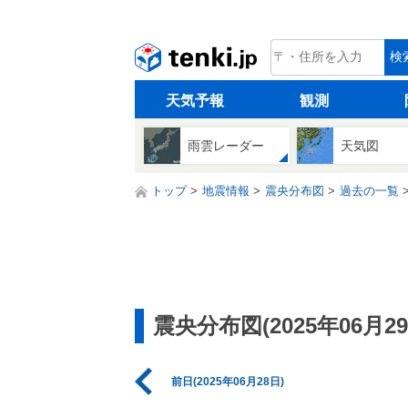
tenki.jp
検
天気予報
観測
雨雲レーダー
天気図
トップ
地震情報
震央分布図
過去の一覧
震央分布図(2025年06月29
前日(2025年06月28日)