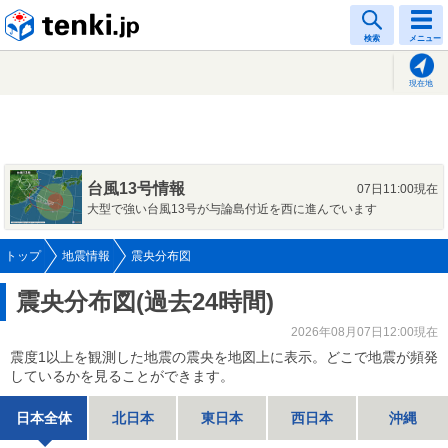
tenki.jp
検索
メニュー
現在地
台風13号情報
07日11:00現在
大型で強い台風13号が与論島付近を西に進んでいます
トップ
地震情報
震央分布図
震央分布図(過去24時間)
2026年08月07日12:00現在
震度1以上を観測した地震の震央を地図上に表示。どこで地震が頻発
しているかを見ることができます。
日本全体
北日本
東日本
西日本
沖縄