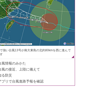
で強い台風13号が南大東島の北約80kmを西に進んで
す
台風情報のみかた
台風の接近、上陸に備えて
知る防災
アプリで台風進路予報を確認