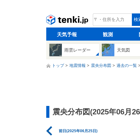
tenki.jp
検
天気予報
観測
雨雲レーダー
天気図
トップ
地震情報
震央分布図
過去の一覧
震央分布図(2025年06月26
前日(2025年06月25日)