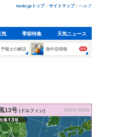
tenki.jpトップ
｜
サイトマップ
｜
ヘルプ
天気
季節特集
天気ニュース
象予報士の解説
熱中症情報
注目
風13号
(ドルフィン)
06日22:00現在