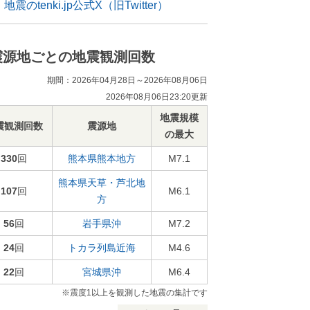
地震のtenki.jp公式X（旧Twitter）
震源地ごとの地震観測回数
期間：2026年04月28日～2026年08月06日
2026年08月06日23:20更新
地震規模
震観測回数
震源地
の最大
330
回
熊本県熊本地方
M7.1
熊本県天草・芦北地
107
回
M6.1
方
56
回
岩手県沖
M7.2
24
回
トカラ列島近海
M4.6
22
回
宮城県沖
M6.4
※震度1以上を観測した地震の集計です