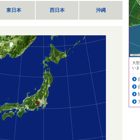
東日本
西日本
沖縄
大型
いま