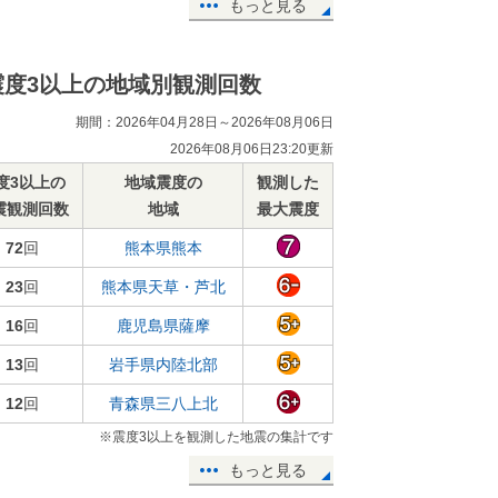
もっと見る
震度3以上の地域別観測回数
期間：2026年04月28日～2026年08月06日
2026年08月06日23:20更新
度3以上の
地域震度の
観測した
震観測回数
地域
最大震度
72
回
熊本県熊本
23
回
熊本県天草・芦北
16
回
鹿児島県薩摩
13
回
岩手県内陸北部
12
回
青森県三八上北
※震度3以上を観測した地震の集計です
もっと見る