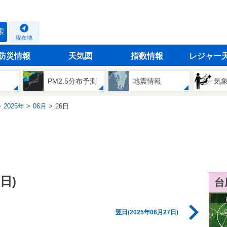
索
現在地
防災情報
天気図
指数情報
レジャー
PM2.5分布予測
地震情報
気
2025年
06月
26日
日)
台
翌日(2025年06月27日)