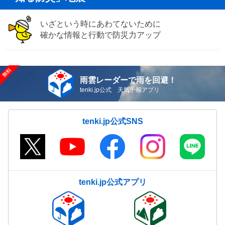
いざという時にあわてないために
確かな情報と行動で防災力アップ
雨雲レーダーで雨を回避！
tenki.jp公式 天気予報アプリ
tenki.jp公式SNS
tenki.jp公式アプリ