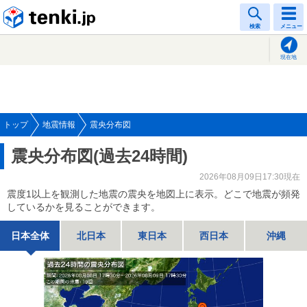
tenki.jp
検索
メニュー
現在地
トップ
地震情報
震央分布図
震央分布図(過去24時間)
2026年08月09日17:30現在
震度1以上を観測した地震の震央を地図上に表示。どこで地震が頻発
しているかを見ることができます。
日本全体
北日本
東日本
西日本
沖縄