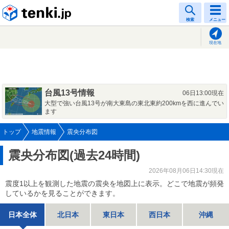
tenki.jp
検索
メニュー
現在地
台風13号情報
06日13:00現在
大型で強い台風13号が南大東島の東北東約200kmを西に進んでい
ます
トップ
地震情報
震央分布図
震央分布図(過去24時間)
2026年08月06日14:30現在
震度1以上を観測した地震の震央を地図上に表示。どこで地震が頻発
しているかを見ることができます。
日本全体
北日本
東日本
西日本
沖縄