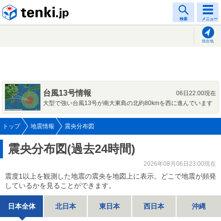
tenki.jp
検索
メニュー
現在地
台風13号情報
06日22:00現在
大型で強い台風13号が南大東島の北約80kmを西に進んでいます
トップ
地震情報
震央分布図
震央分布図(過去24時間)
2026年08月06日23:00現在
震度1以上を観測した地震の震央を地図上に表示。どこで地震が頻発
しているかを見ることができます。
日本全体
北日本
東日本
西日本
沖縄