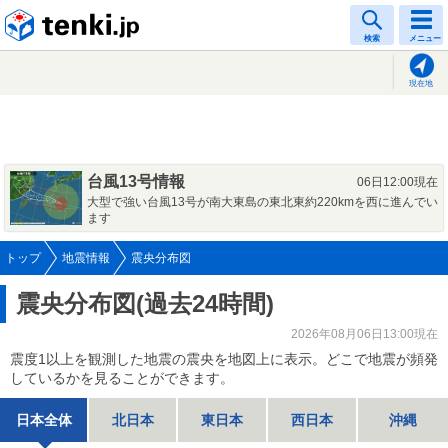
tenki.jp
検索
メニュー
現在地
台風13号情報
06日12:00現在
大型で強い台風13号が南大東島の東北東約220kmを西に進んでい
ます
トップ
地震情報
震央分布図
震央分布図(過去24時間)
2026年08月06日13:00現在
震度1以上を観測した地震の震央を地図上に表示。どこで地震が頻発
しているかを見ることができます。
日本全体
北日本
東日本
西日本
沖縄