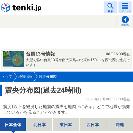
tenki.jp
検索
メニュー
現在地
台風13号情報
06日16:00現在
大型で強い台風13号が南大東島の北東約150kmを西北西に進んで
います
トップ
地震情報
震央分布図
震央分布図(過去24時間)
2026年08月06日17:30現在
震度1以上を観測した地震の震央を地図上に表示。どこで地震が頻発
しているかを見ることができます。
日本全体
北日本
東日本
西日本
沖縄