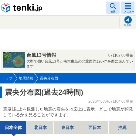
tenki.jp
検索
メニュー
現在地
台風13号情報
07日02:00現在
大型で強い台風13号が南大東島の北北西約120kmを西に進んでい
ます
トップ
地震情報
震央分布図
震央分布図(過去24時間)
2026年08月07日04:00現在
震度1以上を観測した地震の震央を地図上に表示。どこで地震が頻発
しているかを見ることができます。
日本全体
北日本
東日本
西日本
沖縄