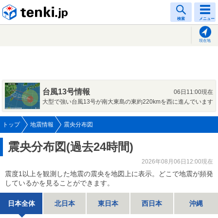
tenki.jp
検索
メニュー
現在地
台風13号情報
06日11:00現在
大型で強い台風13号が南大東島の東約220kmを西に進んでいます
トップ
地震情報
震央分布図
震央分布図(過去24時間)
2026年08月06日12:00現在
震度1以上を観測した地震の震央を地図上に表示。どこで地震が頻発
しているかを見ることができます。
日本全体
北日本
東日本
西日本
沖縄