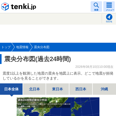
tenki.jp
検索
メニュー
現在地
トップ
地震情報
震央分布図
震央分布図(過去24時間)
2026年08月10日10:00現在
震度1以上を観測した地震の震央を地図上に表示。どこで地震が頻発
しているかを見ることができます。
日本全体
北日本
東日本
西日本
沖縄