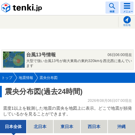
tenki.jp
検索
メニュー
現在地
台風13号情報
06日06:00現在
大型で強い台風13号が南大東島の東約320kmを西北西に進んでい
ます
トップ
地震情報
震央分布図
震央分布図(過去24時間)
2026年08月06日07:00現在
震度1以上を観測した地震の震央を地図上に表示。どこで地震が頻発
しているかを見ることができます。
日本全体
北日本
東日本
西日本
沖縄