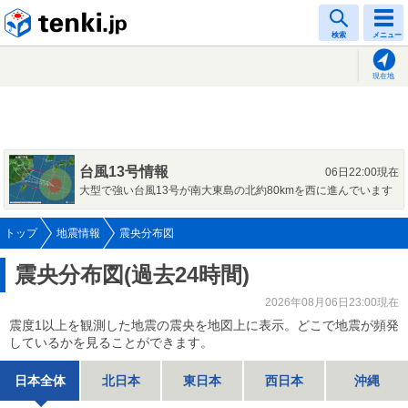
tenki.jp
検索
メニュー
現在地
台風13号情報
06日22:00現在
大型で強い台風13号が南大東島の北約80kmを西に進んでいます
トップ
地震情報
震央分布図
震央分布図(過去24時間)
2026年08月06日23:00現在
震度1以上を観測した地震の震央を地図上に表示。どこで地震が頻発
しているかを見ることができます。
日本全体
北日本
東日本
西日本
沖縄