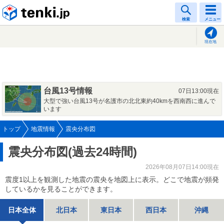
tenki.jp
検索
メニュー
現在地
台風13号情報
07日13:00現在
大型で強い台風13号が名護市の北北東約40kmを西南西に進んで
います
トップ
地震情報
震央分布図
震央分布図(過去24時間)
2026年08月07日14:00現在
震度1以上を観測した地震の震央を地図上に表示。どこで地震が頻発
しているかを見ることができます。
日本全体
北日本
東日本
西日本
沖縄