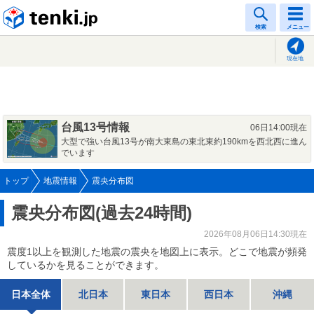
tenki.jp
検索
メニュー
現在地
台風13号情報
06日14:00現在
大型で強い台風13号が南大東島の東北東約190kmを西北西に進ん
でいます
トップ
地震情報
震央分布図
震央分布図(過去24時間)
2026年08月06日14:30現在
震度1以上を観測した地震の震央を地図上に表示。どこで地震が頻発
しているかを見ることができます。
日本全体
北日本
東日本
西日本
沖縄