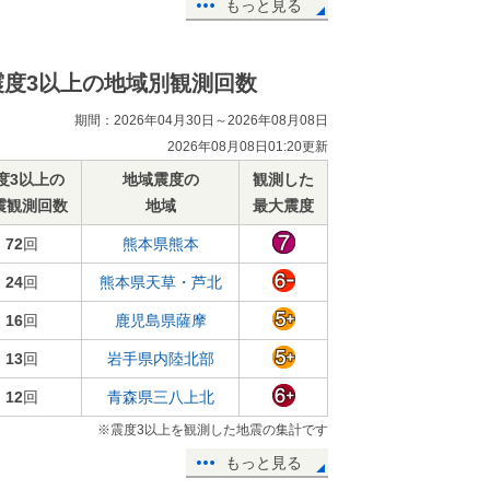
もっと見る
震度3以上の地域別観測回数
期間：2026年04月30日～2026年08月08日
2026年08月08日01:20更新
度3以上の
地域震度の
観測した
震観測回数
地域
最大震度
72
回
熊本県熊本
24
回
熊本県天草・芦北
16
回
鹿児島県薩摩
13
回
岩手県内陸北部
12
回
青森県三八上北
※震度3以上を観測した地震の集計です
もっと見る