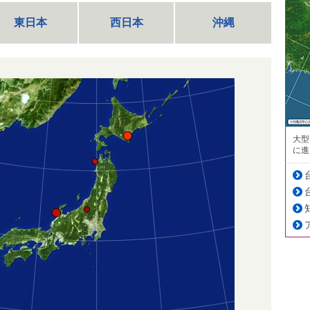
東日本
西日本
沖縄
大型
に進