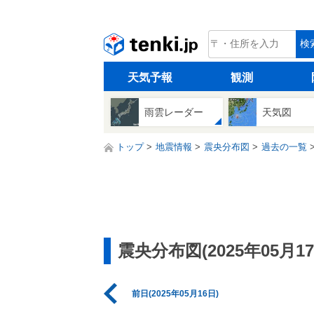
tenki.jp
検
天気予報
観測
雨雲レーダー
天気図
トップ
地震情報
震央分布図
過去の一覧
震央分布図(2025年05月17
前日(2025年05月16日)