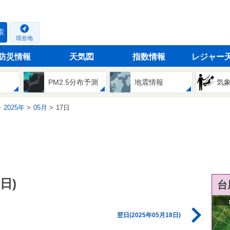
索
現在地
防災情報
天気図
指数情報
レジャー
PM2.5分布予測
地震情報
気
2025年
05月
17日
日)
台
翌日(2025年05月18日)