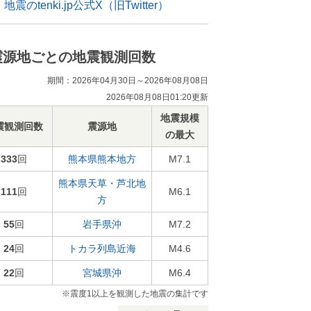
地震のtenki.jp公式X（旧Twitter）
震源地ごとの地震観測回数
期間：2026年04月30日～2026年08月08日
2026年08月08日01:20更新
地震規模
震観測回数
震源地
の最大
333
回
熊本県熊本地方
M7.1
熊本県天草・芦北地
111
回
M6.1
方
55
回
岩手県沖
M7.2
24
回
トカラ列島近海
M4.6
22
回
宮城県沖
M6.4
※震度1以上を観測した地震の集計です