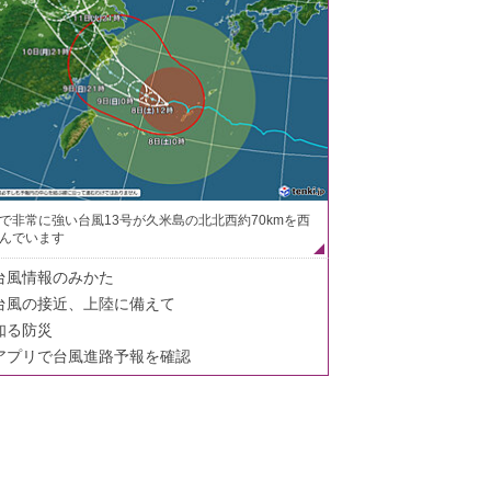
で非常に強い台風13号が久米島の北北西約70kmを西
んでいます
台風情報のみかた
台風の接近、上陸に備えて
知る防災
アプリで台風進路予報を確認