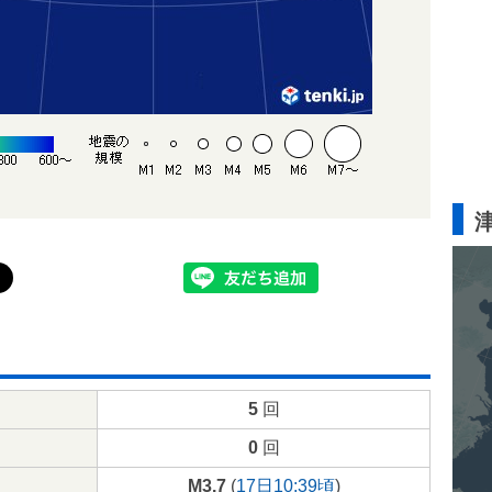
5
回
0
回
M3.7
(
17日10:39頃
)