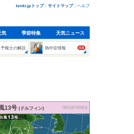
tenki.jpトップ
｜
サイトマップ
｜
ヘルプ
天気
季節特集
天気ニュース
象予報士の解説
熱中症情報
注目
風13号
(ドルフィン)
08日00:00現在