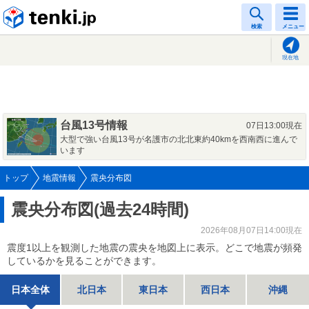
tenki.jp
検索
メニュー
現在地
台風13号情報
07日13:00現在
大型で強い台風13号が名護市の北北東約40kmを西南西に進んで
います
トップ
地震情報
震央分布図
震央分布図(過去24時間)
2026年08月07日14:00現在
震度1以上を観測した地震の震央を地図上に表示。どこで地震が頻発
しているかを見ることができます。
日本全体
北日本
東日本
西日本
沖縄