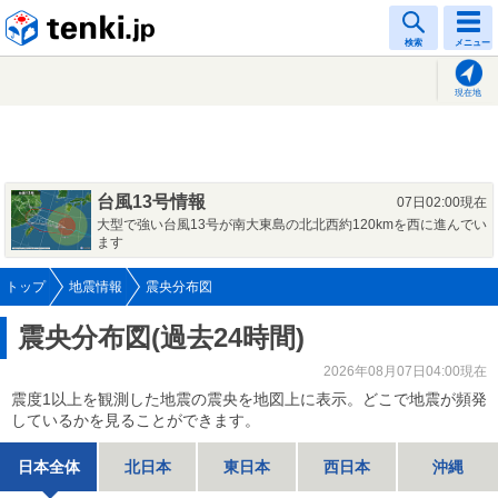
tenki.jp
検索
メニュー
現在地
台風13号情報
07日02:00現在
大型で強い台風13号が南大東島の北北西約120kmを西に進んでい
ます
トップ
地震情報
震央分布図
震央分布図(過去24時間)
2026年08月07日04:00現在
震度1以上を観測した地震の震央を地図上に表示。どこで地震が頻発
しているかを見ることができます。
日本全体
北日本
東日本
西日本
沖縄