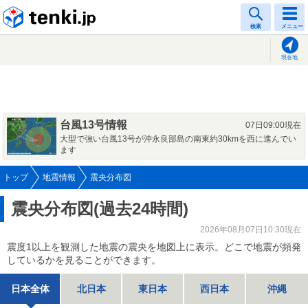
tenki.jp
検索
メニュー
現在地
台風13号情報
07日09:00現在
大型で強い台風13号が沖永良部島の南東約30kmを西に進んでい
ます
トップ
地震情報
震央分布図
震央分布図(過去24時間)
2026年08月07日10:30現在
震度1以上を観測した地震の震央を地図上に表示。どこで地震が頻発
しているかを見ることができます。
日本全体
北日本
東日本
西日本
沖縄