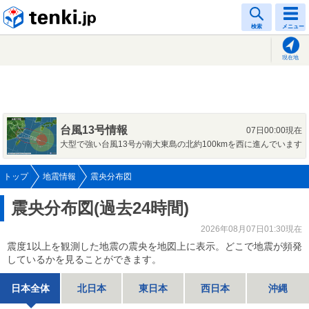
tenki.jp
検索
メニュー
現在地
台風13号情報
07日00:00現在
大型で強い台風13号が南大東島の北約100kmを西に進んでいます
トップ
地震情報
震央分布図
震央分布図(過去24時間)
2026年08月07日01:30現在
震度1以上を観測した地震の震央を地図上に表示。どこで地震が頻発
しているかを見ることができます。
日本全体
北日本
東日本
西日本
沖縄